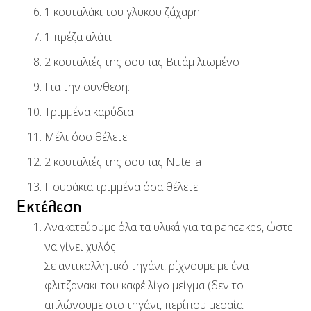
1 κουταλάκι του γλυκου
ζάχαρη
1 πρέζα
αλάτι
2 κουταλιές της σουπας
Βιτάμ λιωμένο
Για την συνθεση:
Τριμμένα καρύδια
Μέλι όσο θέλετε
2 κουταλιές της σουπας
Nutella
Πουράκια τριμμένα όσα θέλετε
Εκτέλεση
Ανακατεύουμε όλα τα υλικά για τα pancakes, ώστε
να γίνει χυλός.
Σε αντικολλητικό τηγάνι, ρίχνουμε με ένα
φλιτζανακι του καφέ λίγο μείγμα (δεν το
απλώνουμε στο τηγάνι, περίπου μεσαία