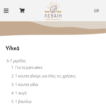
GR
Υλικά
6-7 μερίδες
Για τα pancakes:
1 κουπα
αλεύρι για όλες τις χρήσεις
1 κουπα
γάλα
1
αυγό
1
βανίλια