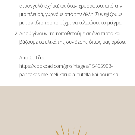
στρογγυλό σχήμα)και όταν χρυσαφισει από την
μια πλευρά, γυρνάμε από την άλλη. Συνεχίζουμε
με τον ίδιο τρόπο μέχρι να τελειώσει το μείγμα.
Αφού γίνουν, τα τοποθετούμε σε ένα πιάτο και
βάζουμε τα υλικά της συνθεσης όπως μας αρέσει.
Από Στ.Τζια
https://cookpad.com/gr/sintages/15455903-
pancakes-me-meli-karudia-nutella-kai-pourakia