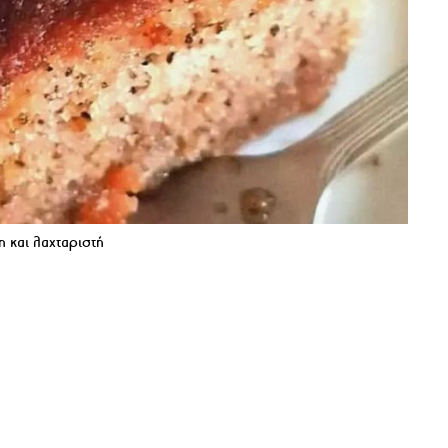
η και λαχταριστή