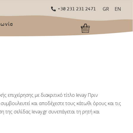
GR
EN
+30 231 231 2471
νωνία
ς επιχείρησης με διακριτικό τίτλο levay Πριν
 συμβουλευτεί και αποδέχεστε τους κάτωθι όρους και τις
 της σελίδας levay.gr συνεπάγεται τη ρητή και