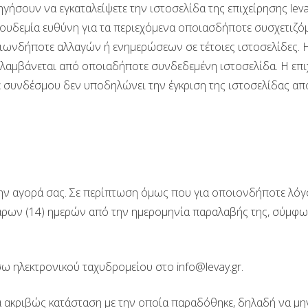
ήσουν να εγκαταλείψετε την ιστοσελίδα της επιχείρησης leva
ει ουδεμία ευθύνη για τα περιεχόμενα οποιασδήποτε συσχετι
ιωνδήποτε αλλαγών ή ενημερώσεων σε τέτοιες ιστοσελίδες. Η 
λαμβάνεται από οποιαδήποτε συνδεδεμένη ιστοσελίδα. Η επι
συνδέσμου δεν υποδηλώνει την έγκριση της ιστοσελίδας από 
 την αγορά σας. Σε περίπτωση όμως που για οποιονδήποτε λόγ
σσάρων (14) ημερών από την ημερομηνία παραλαβής της, σύμφ
ω ηλεκτρονικού ταχυδρομείου στο info@levay.gr.
 ακριβώς κατάσταση με την οποία παραδόθηκε, δηλαδή να μην 