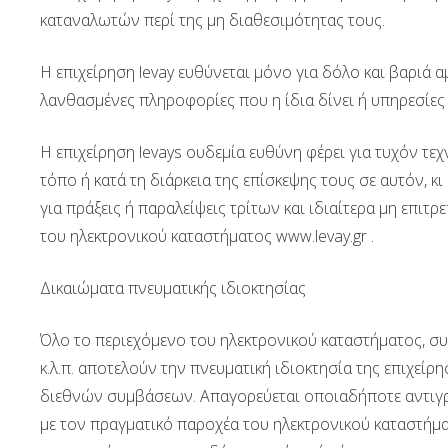
καταναλωτών περί της μη διαθεσιμότητας τους.
Η επιχείρηση levay ευθύνεται μόνο για δόλο και βαρι
λανθασμένες πληροφορίες που η ίδια δίνει ή υπηρεσίες
Η επιχείρηση levays ουδεμία ευθύνη φέρει για τυχόν τ
τόπο ή κατά τη διάρκεια της επίσκεψης τους σε αυτόν, κ
για πράξεις ή παραλείψεις τρίτων και ιδιαίτερα μη επι
του ηλεκτρονικού καταστήματος www.levay.gr .
Δικαιώματα πνευματικής ιδιοκτησίας
Όλο το περιεχόμενο του ηλεκτρονικού καταστήματος, σ
κ.λ.π. αποτελούν την πνευματική ιδιοκτησία της επιχείρη
διεθνών συμβάσεων. Απαγορεύεται οποιαδήποτε αντιγρ
με τον πραγματικό παροχέα του ηλεκτρονικού καταστή