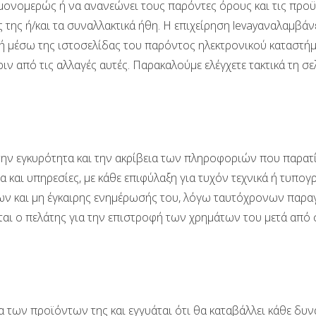
ί μονομερώς ή να ανανεώνει τους παρόντες όρους και τις πρ
 της ή/και τα συναλλακτικά ήθη. Η επιχείρηση levayαναλαμβά
 μέσω της ιστοσελίδας του παρόντος ηλεκτρονικού καταστήμα
ιν από τις αλλαγές αυτές. Παρακαλούμε ελέγχετε τακτικά τη σ
 την εγκυρότητα και την ακρίβεια των πληροφοριών που παρατ
 και υπηρεσίες, με κάθε επιφύλαξη για τυχόν τεχνικά ή τυπο
ν και μη έγκαιρης ενημέρωσής του, λόγω ταυτόχρονων παραγ
εται ο πελάτης για την επιστροφή των χρημάτων του μετά απ
τα των προϊόντων της και εγγυάται ότι θα καταβάλλει κάθε δ