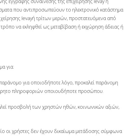
ης έγγραφης συναίνεσης της επιχείρησης levay ή
ρίσματα που αντιπροσωπεύουν το ηλεκτρονικό κατάστημα
επιχείρησης levayή τρίτων μερών, προστατευόμενα από
 τρόπο να εκληφθεί ως μεταβίβαση ή εκχώρηση άδειας ή
α για:
ι παράνομο για οποιοδήποτε λόγο, προκαλεί παράνομη
 απόρρητο πληροφοριών οποιουδήποτε προσώπου.
καλεί προσβολή των χρηστών ηθών, κοινωνικών αξιών,
οίο οι χρήστες δεν έχουν δικαίωμα μετάδοσης σύμφωνα