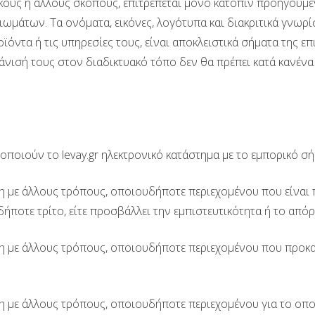
ούς ή άλλους σκοπούς, επιτρέπεται μόνο κατόπιν προηγούμεν
ωμάτων. Τα ονόματα, εικόνες, λογότυπα και διακριτικά γνω
ροϊόντα ή τις υπηρεσίες τους, είναι αποκλειστικά σήματα της 
νισή τους στον διαδικτυακό τόπο δεν θα πρέπει κατά κανένα
οιούν τo levay.gr ηλεκτρονικό κατάστημα με το εμπορικό σήμ
ση με άλλους τρόπους, οποιουδήποτε περιεχομένου που είνα
νδήποτε τρίτο, είτε προσβάλλει την εμπιστευτικότητα ή το
οση με άλλους τρόπους, οποιουδήποτε περιεχομένου που προ
ση με άλλους τρόπους, οποιουδήποτε περιεχομένου για το οπ