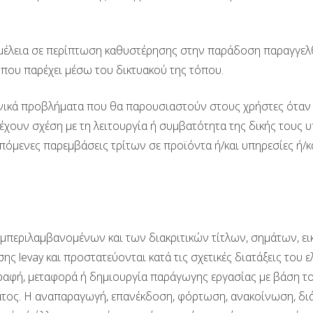
ά αμέλεια σε περίπτωση καθυστέρησης στην παράδοση παραγγε
 που παρέχει μέσω του δικτυακού της τόπου.
εχνικά προβλήματα που θα παρουσιαστούν στους χρήστες όταν
ι έχουν σχέση με τη λειτουργία ή συμβατότητα της δικής τους
τρεπόμενες παρεμβάσεις τρίτων σε προϊόντα ή/και υπηρεσίες ή
υμπεριλαμβανομένων και των διακριτικών τίτλων, σημάτων, ε
σης levay και προστατεύονται κατά τις σχετικές διατάξεις του
αφή, μεταφορά ή δημιουργία παράγωγης εργασίας με βάση το
ματος. Η αναπαραγωγή, επανέκδοση, φόρτωση, ανακοίνωση, δ