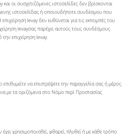
y και οι συσχετιζόμενες ιστοσελίδες δεν βρίσκονται
ζόμενης ιστοσελίδας ή οποιουδήποτε συνδέσμου που
επιχείρηση levay δεν ευθύνεται για τις εκπομπές του
χείρηση levayσας παρέχει αυτούς τους συνδέσμους
την επιχείρηση levay.
ο επιθυμείτε να επιστρέψετε την παραγγελία σας ή μέρος
ωνα με τα οριζόμενα στο Νόμο περί Προστασίας
έχει χρησιμοποιηθεί, φθαρεί, πλυθεί ή με κάθε τρόπο