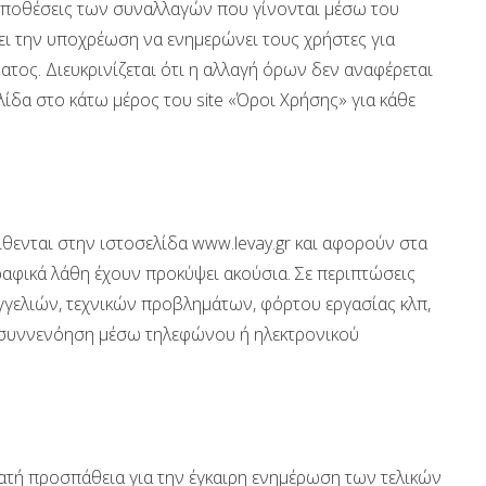
οϋποθέσεις των συναλλαγών που γίνονται μέσω του
νει την υποχρέωση να ενημερώνει τους χρήστες για
τος. Διευκρινίζεται ότι η αλλαγή όρων δεν αναφέρεται
ελίδα στο κάτω μέρος του site «Όροι Χρήσης» για κάθε
ίθενται στην ιστοσελίδα www.levay.gr και αφορούν στα
γραφικά λάθη έχουν προκύψει ακούσια. Σε περιπτώσεις
γελιών, τεχνικών προβλημάτων, φόρτου εργασίας κλπ,
ό συννενόηση μέσω τηλεφώνου ή ηλεκτρονικού
υνατή προσπάθεια για την έγκαιρη ενημέρωση των τελικών