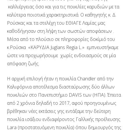
καλλιέργειας όσο και για τις ποικιλίες καρυδιών με τα
καλύτερα ποιοτικά χαρακτηριστικά. Ο καθηγητής κ. Δ.
Ρούσκας και τα στελέχη του ΕΘΙΑΓΕ Λαμίας μας
καθοδήγησαν στη λήψη των σωστών αποφάσεων .
Μέσα από το πλούσιο σε πληροφορίες δοκίμιό του
κ.Ρούσκα «ΚΑΡΥΔΙΑ Juglans Regia L.» εμπνευστήκαμε
ώστε να προχωρήσουμε χωρίς ενδοιασμούς σε μία
απόφαση ζωής.
Η αρχική επιλογή ήταν η ποικιλία Chandler από την
Καλιφόρνια αποτέλεσμα διασταύρωσης δύο άλλων
ποικιλιών στο Πανεπιστήμιο DAVIS των (ΗΠΑ). Έπειτα
από 2 χρόνια δηλαδή το 2017, αφού προηγουμένως
βρέθηκαν νέες εκτάσεις γης εντάξαμε την δεύτερη
ποικιλία ισάξιου ενδιαφέροντος Γαλλικής προέλευσης
Lara (προστατευόμενη ποικιλία) όπου δημιουργός της