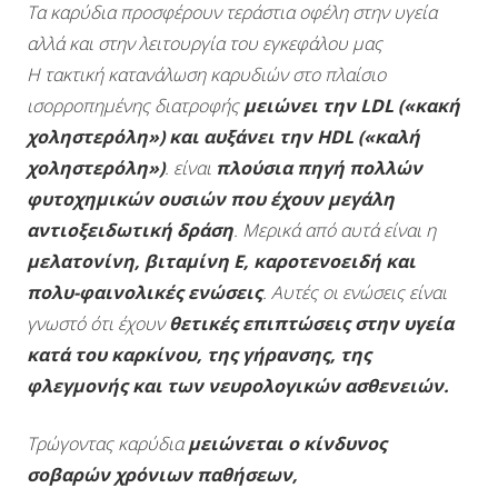
Τα καρύδια προσφέρουν τεράστια οφέλη στην υγεία
αλλά και στην λειτουργία του εγκεφάλου μας
Η τακτική κατανάλωση καρυδιών στο πλαίσιο
ισορροπημένης διατροφής
μειώνει την
LDL
(«κακή
χοληστερόλη») και αυξάνει την HDL
(«καλή
χοληστερόλη»)
. είναι
πλούσια πηγή πολλών
φυτοχημικών ουσιών που έχουν μεγάλη
αντιοξειδωτική δράση
. Μερικά από αυτά είναι η
μελατονίνη, βιταμίνη Ε, καροτενοειδή και
πολυ-φαινολικές ενώσεις
. Αυτές οι ενώσεις είναι
γνωστό ότι έχουν
θετικές επιπτώσεις στην υγεία
κατά του καρκίνου, της γήρανσης, της
φλεγμονής και των νευρολογικών ασθενειών.
Τρώγοντας καρύδια
μειώνεται ο κίνδυνος
σοβαρών χρόνιων παθήσεων,